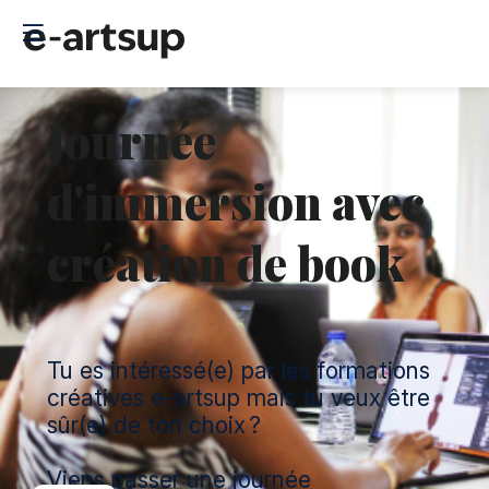
Journée
d'immersion avec
création de book
Tu es intéressé(e) par les formations
créatives e-artsup mais tu veux être
sûr(e) de ton choix ?
Viens passer une journée