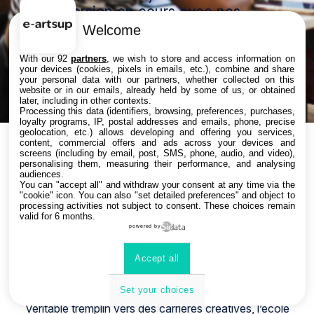
d'immersion en cours avec nos
étudiants de première année.
Welcome
Une journée découverte qui te fera
With our 92
partners
, we wish to store and access information on
découvrir le quotidien de l'école !
your devices (cookies, pixels in emails, etc.), combine and share
your personal data with our partners, whether collected on this
website or in our emails, already held by some of us, or obtained
Nous t'offrons le repas du midi.
later, including in other contexts.
Processing this data (identifiers, browsing, preferences, purchases,
loyalty programs, IP, postal addresses and emails, phone, precise
geolocation, etc.) allows developing and offering you services,
content, commercial offers and ads across your devices and
screens (including by email, post, SMS, phone, audio, and video),
personalising them, measuring their performance, and analysing
Bienvenue chez vous !
audiences.
You can "accept all" and withdraw your consent at any time via the
"cookie" icon
. You can also "set detailed preferences" and object to
processing activities not subject to consent. These choices remain
valid for 6 months.
powered by
Plongez au cœur de la création ! e-artsup, meilleure
école de Motion Design d’Europe et classée
Accept all
parmi les meilleures mondiales (Classement The
Rookies 2025) en direction artistique, animation et jeux
Set your choices
vidéo.
Véritable tremplin vers des carrières créatives, l’école