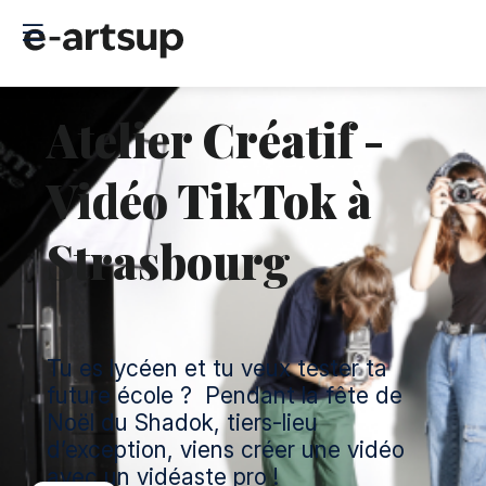
Atelier Créatif -
Vidéo TikTok à
Strasbourg
Tu es lycéen et tu veux tester ta
future école ? Pendant la fête de
Noël du Shadok, tiers-lieu
d’exception, viens créer une vidéo
avec un vidéaste pro !