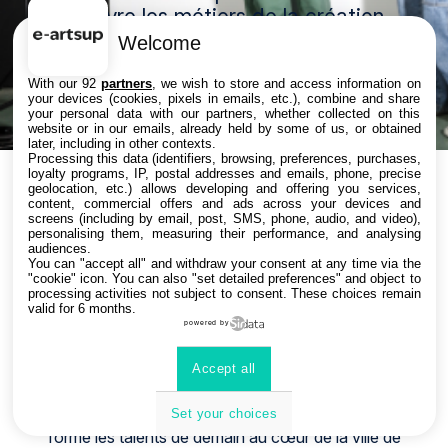
Découvre les métiers de la création
dans un atelier technique et ludique,
Welcome
tout en participant à une bonne
With our 92
partners
, we wish to store and access information on
action au profit du Secours
your devices (cookies, pixels in emails, etc.), combine and share
populaire.
your personal data with our partners, whether collected on this
website or in our emails, already held by some of us, or obtained
later, including in other contexts.
Processing this data (identifiers, browsing, preferences, purchases,
loyalty programs, IP, postal addresses and emails, phone, precise
geolocation, etc.) allows developing and offering you services,
content, commercial offers and ads across your devices and
Bienvenue chez vous !
screens (including by email, post, SMS, phone, audio, and video),
personalising them, measuring their performance, and analysing
audiences.
You can "accept all" and withdraw your consent at any time via the
"cookie" icon
. You can also "set detailed preferences" and object to
processing activities not subject to consent. These choices remain
Plongez au cœur de la création ! e-artsup, meilleure
valid for 6 months.
école de Motion Design d’Europe et classée
powered by
parmi les meilleures mondiales (Classement The
Accept all
Rookies 2025) en Direction Artistique, Animation et
Jeux Vidéo.
Véritable tremplin vers des carrières créatives, l’école
Set your choices
forme les talents de demain au cœur de la ville de