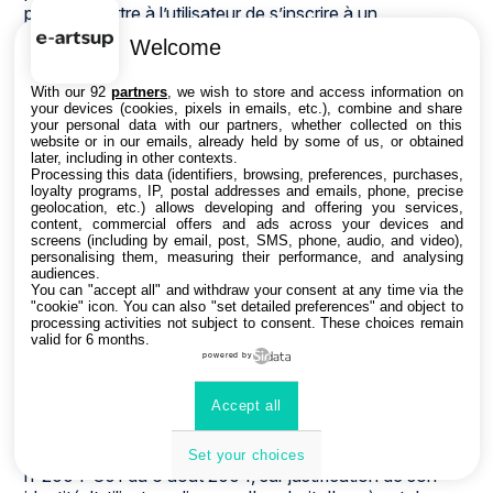
pour permettre à l’utilisateur de s’inscrire à un
évènement, d’accéder au site d’un évènement, et de
Welcome
consulter les informations relatives à l’organisation
pratique et logistique d’un évènement.
With our 92
partners
, we wish to store and access information on
your devices (cookies, pixels in emails, etc.), combine and share
Les données personnelles recueillies par inwink sont le
your personal data with our partners, whether collected on this
website or in our emails, already held by some of us, or obtained
nom, le prénom et les données de contact, les
later, including in other contexts.
identifiants et mots de passe, ainsi que tous les champs
Processing this data (identifiers, browsing, preferences, purchases,
choisis par l’organisateur d’évènements et qui
loyalty programs, IP, postal addresses and emails, phone, precise
geolocation, etc.) allows developing and offering you services,
apparaissent dans le formulaire d’inscription à un
content, commercial offers and ads across your devices and
évènement.
screens (including by email, post, SMS, phone, audio, and video),
personalising them, measuring their performance, and analysing
audiences.
Ces données à caractère personnel concernant
You can "accept all" and withdraw your consent at any time via the
l’utilisateur sont confidentielles et conservées par
"cookie" icon
. You can also "set detailed preferences" and object to
inwink. Elles pourront être communiquées à ses
processing activities not subject to consent. These choices remain
valid for 6 months.
partenaires et prestataires exclusivement pour la gestion
powered by
de l’inscription et de la participation de l’utilisateur à un
ou plusieurs évènements.
Accept all
Conformément à la loi "Informatique et Libertés" n°78-
17 du 6 janvier 1978 telle que modifiée par la loi
Set your choices
n°2004-801 du 6 août 2004, sur justification de son