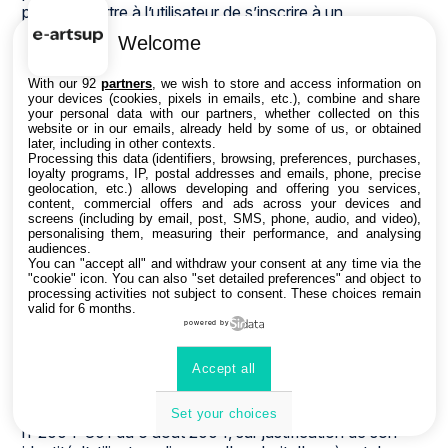
pour permettre à l’utilisateur de s’inscrire à un
évènement, d’accéder au site d’un évènement, et de
Welcome
consulter les informations relatives à l’organisation
pratique et logistique d’un évènement.
With our 92
partners
, we wish to store and access information on
your devices (cookies, pixels in emails, etc.), combine and share
Les données personnelles recueillies par inwink sont le
your personal data with our partners, whether collected on this
website or in our emails, already held by some of us, or obtained
nom, le prénom et les données de contact, les
later, including in other contexts.
identifiants et mots de passe, ainsi que tous les champs
Processing this data (identifiers, browsing, preferences, purchases,
choisis par l’organisateur d’évènements et qui
loyalty programs, IP, postal addresses and emails, phone, precise
geolocation, etc.) allows developing and offering you services,
apparaissent dans le formulaire d’inscription à un
content, commercial offers and ads across your devices and
évènement.
screens (including by email, post, SMS, phone, audio, and video),
personalising them, measuring their performance, and analysing
audiences.
Ces données à caractère personnel concernant
You can "accept all" and withdraw your consent at any time via the
l’utilisateur sont confidentielles et conservées par
"cookie" icon
. You can also "set detailed preferences" and object to
inwink. Elles pourront être communiquées à ses
processing activities not subject to consent. These choices remain
valid for 6 months.
partenaires et prestataires exclusivement pour la gestion
powered by
de l’inscription et de la participation de l’utilisateur à un
ou plusieurs évènements.
Accept all
Conformément à la loi "Informatique et Libertés" n°78-
17 du 6 janvier 1978 telle que modifiée par la loi
Set your choices
n°2004-801 du 6 août 2004, sur justification de son