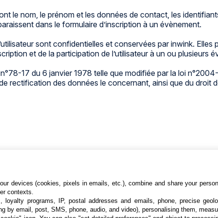
ont le nom, le prénom et les données de contact, les identifian
paraissent dans le formulaire d’inscription à un évènement.
tilisateur sont confidentielles et conservées par inwink. Elles
cription et de la participation de l’utilisateur à un ou plusieurs
n°78-17 du 6 janvier 1978 telle que modifiée par la loi n°2004-
 et de rectification des données le concernant, ainsi que du dro
ur devices (cookies, pixels in emails, etc.), combine and share your persona
her contexts.
s, loyalty programs, IP, postal addresses and emails, phone, precise geolo
ng by email, post, SMS, phone, audio, and video), personalising them, measu